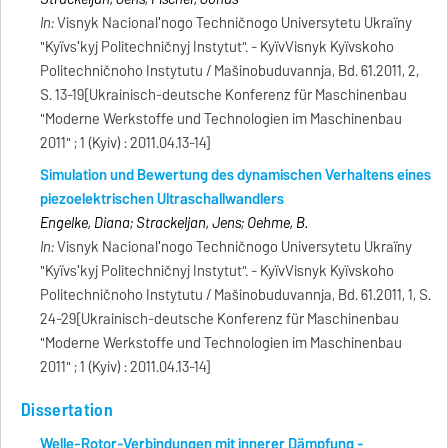
In:
Visnyk Nacionalʹnogo Techničnogo Universytetu Ukraïny
"Kyïvsʹkyj Politechničnyj Instytut". - KyïvVisnyk Kyïvskoho
Politechničnoho Instytutu / Mašinobuduvannja, Bd. 61.2011, 2,
S. 13-19[Ukrainisch-deutsche Konferenz für Maschinenbau
"Moderne Werkstoffe und Technologien im Maschinenbau
2011" ; 1 (Kyiv) : 2011.04.13-14]
Simulation und Bewertung des dynamischen Verhaltens eines
piezoelektrischen Ultraschallwandlers
Engelke, Diana; Strackeljan, Jens; Oehme, B.
In:
Visnyk Nacionalʹnogo Techničnogo Universytetu Ukraïny
"Kyïvsʹkyj Politechničnyj Instytut". - KyïvVisnyk Kyïvskoho
Politechničnoho Instytutu / Mašinobuduvannja, Bd. 61.2011, 1, S.
24-29[Ukrainisch-deutsche Konferenz für Maschinenbau
"Moderne Werkstoffe und Technologien im Maschinenbau
2011" ; 1 (Kyiv) : 2011.04.13-14]
Dissertation
Welle-Rotor-Verbindungen mit innerer Dämpfung -