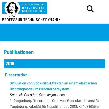
PROFESSUR
TECHNISCHE
DYNAMIK
Publikationen
2018
Dissertation
Simulation von Stick-Slip-Effekten an einem elastischen
Dichtringmodell im Mehrkörpersystem
Schneck, Christian; Strackeljan, Jens
In:
Magdeburg, Dissertation Otto-von-Guericke-Universität
Magdeburg, Fakultät für Maschinenbau 2018, XI, 152 Blätter