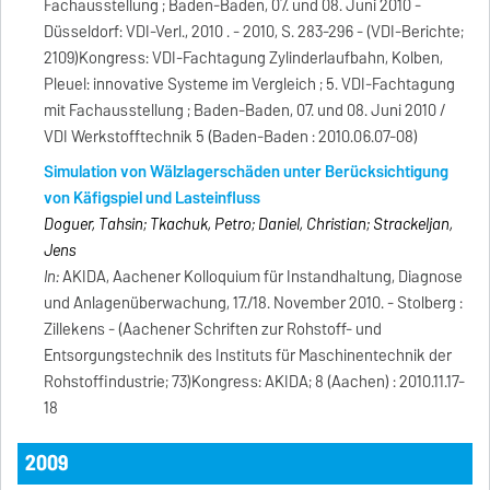
Fachausstellung ; Baden-Baden, 07. und 08. Juni 2010 -
Düsseldorf: VDI-Verl., 2010 . - 2010, S. 283-296 - (VDI-Berichte;
2109)Kongress: VDI-Fachtagung Zylinderlaufbahn, Kolben,
Pleuel: innovative Systeme im Vergleich ; 5. VDI-Fachtagung
mit Fachausstellung ; Baden-Baden, 07. und 08. Juni 2010 /
VDI Werkstofftechnik 5 (Baden-Baden : 2010.06.07-08)
Simulation von Wälzlagerschäden unter Berücksichtigung
von Käfigspiel und Lasteinfluss
Doguer, Tahsin; Tkachuk, Petro; Daniel, Christian; Strackeljan,
Jens
In:
AKIDA, Aachener Kolloquium für Instandhaltung, Diagnose
und Anlagenüberwachung, 17./18. November 2010. - Stolberg :
Zillekens - (Aachener Schriften zur Rohstoff- und
Entsorgungstechnik des Instituts für Maschinentechnik der
Rohstoffindustrie; 73)Kongress: AKIDA; 8 (Aachen) : 2010.11.17-
18
2009