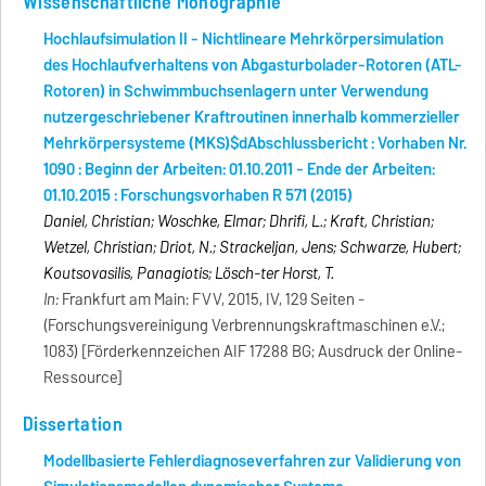
Wissenschaftliche Monographie
Hochlaufsimulation II - Nichtlineare Mehrkörpersimulation
des Hochlaufverhaltens von Abgasturbolader-Rotoren (ATL-
Rotoren) in Schwimmbuchsenlagern unter Verwendung
nutzergeschriebener Kraftroutinen innerhalb kommerzieller
Mehrkörpersysteme (MKS)$dAbschlussbericht : Vorhaben Nr.
1090 : Beginn der Arbeiten: 01.10.2011 - Ende der Arbeiten:
01.10.2015 : Forschungsvorhaben R 571 (2015)
Daniel, Christian; Woschke, Elmar; Dhrifi, L.; Kraft, Christian;
Wetzel, Christian; Driot, N.; Strackeljan, Jens; Schwarze, Hubert;
Koutsovasilis, Panagiotis; Lösch-ter Horst, T.
In:
Frankfurt am Main: FVV, 2015, IV, 129 Seiten -
(Forschungsvereinigung Verbrennungskraftmaschinen e.V.;
1083) [Förderkennzeichen AIF 17288 BG; Ausdruck der Online-
Ressource]
Dissertation
Modellbasierte Fehlerdiagnoseverfahren zur Validierung von