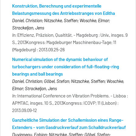
Konstruktion, Berechnung und experimentelle
Belastungsmessung des Antriebsstranges von Editha
Daniel, Christian; Nitzschke, Steffen; Woschke, Elmar;
Strackeljan, Jens
In:
Effizienz, Präzision, Qualtität. - Magdeburg : Univ., insges. 9
S., 2013Kongress: Magdeburger Maschinenbau-Tage; 11
(Magdeburg) : 2013.09.25-26
Numerical simulation of the dynamic behaviour of
turbochargers under consideration of full-floating-ring
bearings and ball bearings
Daniel, Christian; Göbel, Stefan; Nitzschke, Steffen; Woschke,
Elmar; Strackeljan, Jens
In:
International Conference on Vibration Problems. - Lisboa :
APMTAC, insges. 10 S., 2013Kongress: ICOVP; 11 (Lisbon) :
2013.09.09-12
Ganzheitliche Simulation der Schallemission eines Range-
Extenders - vom Gasdruckverlauf zum Schalldruckverlauf
Duvigneau, Fabian; Nitzschke, Steffen; Göbel, Stefan;