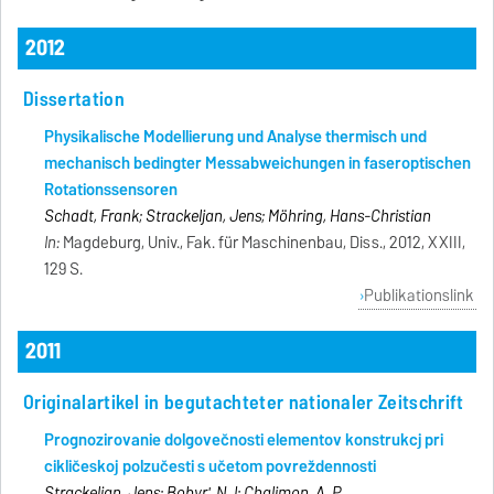
2012
Dissertation
Physikalische Modellierung und Analyse thermisch und
mechanisch bedingter Messabweichungen in faseroptischen
Rotationssensoren
Schadt, Frank; Strackeljan, Jens; Möhring, Hans-Christian
In:
Magdeburg, Univ., Fak. für Maschinenbau, Diss., 2012, XXIII,
129 S.
Publikationslink
2011
Originalartikel in begutachteter nationaler Zeitschrift
Prognozirovanie dolgovečnosti elementov konstrukcij pri
cikličeskoj polzučesti s učetom povreždennosti
Strackeljan, Jens; Bobyr', N. I; Chalimon, A. P.