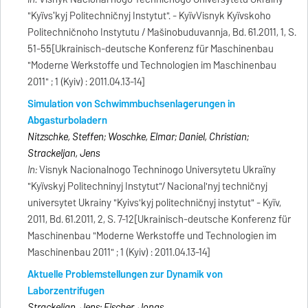
"Kyïvsʹkyj Politechničnyj Instytut". - KyïvVisnyk Kyïvskoho
Politechničnoho Instytutu / Mašinobuduvannja, Bd. 61.2011, 1, S.
51-55[Ukrainisch-deutsche Konferenz für Maschinenbau
"Moderne Werkstoffe und Technologien im Maschinenbau
2011" ; 1 (Kyiv) : 2011.04.13-14]
Simulation von Schwimmbuchsenlagerungen in
Abgasturboladern
Nitzschke, Steffen; Woschke, Elmar; Daniel, Christian;
Strackeljan, Jens
In:
Visnyk Nacionalnogo Techninogo Universytetu Ukraïny
"Kyïvskyj Politechninyj Instytut"/ Nacional'nyj techničnyj
universytet Ukrainy "Kyivs'kyj politechničnyj instytut" - Kyïv,
2011, Bd. 61.2011, 2, S. 7-12[Ukrainisch-deutsche Konferenz für
Maschinenbau "Moderne Werkstoffe und Technologien im
Maschinenbau 2011" ; 1 (Kyiv) : 2011.04.13-14]
Aktuelle Problemstellungen zur Dynamik von
Laborzentrifugen
Strackeljan, Jens; Fischer, Jonas