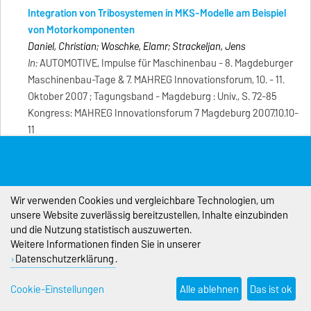
Integration von Tribosystemen in MKS-Modelle am Beispiel
von Motorkomponenten
Daniel, Christian; Woschke, Elamr; Strackeljan, Jens
In:
AUTOMOTIVE, Impulse für Maschinenbau - 8. Magdeburger
Maschinenbau-Tage & 7. MAHREG Innovationsforum, 10. - 11.
Oktober 2007 ; Tagungsband - Magdeburg : Univ., S. 72-85
Kongress: MAHREG Innovationsforum 7 Magdeburg 2007.10.10-
11
2006
Originalartikel in begutachteter internationaler
Wir verwenden Cookies und vergleichbare Technologien, um
unsere Website zuverlässig bereitzustellen, Inhalte einzubinden
Zeitschrift
und die Nutzung statistisch auszuwerten.
A new system to detect residual subgingival calculus - in vitro
Weitere Informationen finden Sie in unserer
detection limits
Datenschutzerklärung
.
Meissner, Grit; Oehme, Bernd; Strackeljan, Jens; Kocher, Thomas
Cookie-Einstellungen
Alle ablehnen
Das ist ok
In:
Journal of clinical periodontology - Oxford [u.a.] : Wiley-
Blackwell, Bd. 33 (2006), Heft 3, S. 195-199