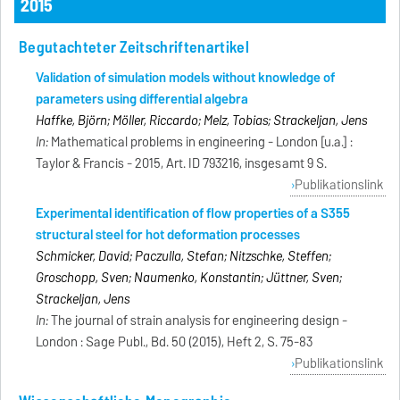
2015
Begutachteter Zeitschriftenartikel
Validation of simulation models without knowledge of
parameters using differential algebra
Haffke, Björn; Möller, Riccardo; Melz, Tobias; Strackeljan, Jens
In:
Mathematical problems in engineering - London [u.a.] :
Taylor & Francis - 2015, Art. ID 793216, insgesamt 9 S.
Publikationslink
Experimental identification of flow properties of a S355
structural steel for hot deformation processes
Schmicker, David; Paczulla, Stefan; Nitzschke, Steffen;
Groschopp, Sven; Naumenko, Konstantin; Jüttner, Sven;
Strackeljan, Jens
In:
The journal of strain analysis for engineering design -
London : Sage Publ., Bd. 50 (2015), Heft 2, S. 75-83
Publikationslink