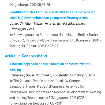
(Magdeburg) : 2013.09.25-26
Identifikation des Einfluss konstruktiver Lagerparameter
eines in Schwimmbuchsen gelagerten Rotorsystems
Daniel, Christian; Nitzschke, Steffen; Woschke, Elmar;
Strackeljan, Jens
In:
Schwingungen in Rotierenden Maschinen. - Berlin : Techn.
Univ.; 2013, Paper-ID: ABS-211, insgesamt 10 S.Kongress: SIRM-
Tagung; 10 (Berlin) : 2013.02.25-27
Artikel in Kongressband
A holistic approach on the simulation of rotary-friction-
welding
Schmicker, David; Naumenko, Konstantin; Strackeljan, Jens
In:
The 7th Asia-Pacific International IIW Congress. -
Singapore, insges. 6 S., 2013Kongress: Asia-Pacific
International IIW Congress on Recent Development in Welding
and Joining Technologies; 7 (Singapore) : 2013.07.08-
10[vollständiger Beitrag auf CD-ROM]