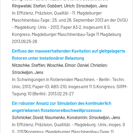
Ringwelski, Stefan; Gabbert, Ulrich; Strackeljan, Jens
In:
Effizienz, Präzision, Qualität - 11. Magdeburger
Maschinenbau-Tage ; 25. und 26. September 2013 an der OVGU
- Magdeburg : Univ. - 2013, Paper A3-2, insgesamt 8 S.
Kongress: Magdeburger Maschinenbau-Tage 11 Magdeburg
2013.09.25-26
Einfluss der masseerhaltenden Kavitation auf gleitgelagerte
Rotoren unter instationärer Belastung
Nitzschke, Steffen; Woschke, Elmar; Daniel, Christian;
Strackeljan, Jens
In:
Schwingungen in Rotierenden Maschinen. - Berlin : Techn.
Univ.; 2013, Paper-ID: ABS-210, insgesamt 11 S.Kongress: SIRM-
Tagung; 10 (Berlin) : 2013.02.25-27
Ein robuster Ansatz zur Simulation des kontinuierlich
angetriebenen Rotationsreibschweißprozesses
Schmicker, David; Naumenko, Konstantin; Strackeljan, Jens
In:
Effizienz, Präzision, Qualtität. - Magdeburg : Univ., insges. 9
S., 2013Kongress: Magdeburger Maschinenbau-Tage; 11