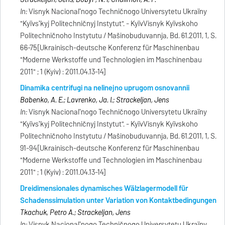
In:
Visnyk Nacionalʹnogo Techničnogo Universytetu Ukraïny
"Kyïvsʹkyj Politechničnyj Instytut". - KyïvVisnyk Kyïvskoho
Politechničnoho Instytutu / Mašinobuduvannja, Bd. 61.2011, 1, S.
66-75[Ukrainisch-deutsche Konferenz für Maschinenbau
"Moderne Werkstoffe und Technologien im Maschinenbau
2011" ; 1 (Kyiv) : 2011.04.13-14]
Dinamika centrifugi na nelinejno uprugom osnovannii
Babenko, A. E.; Lavrenko, Ja. I.; Strackeljan, Jens
In:
Visnyk Nacionalʹnogo Techničnogo Universytetu Ukraïny
"Kyïvsʹkyj Politechničnyj Instytut". - KyïvVisnyk Kyïvskoho
Politechničnoho Instytutu / Mašinobuduvannja, Bd. 61.2011, 1, S.
91-94[Ukrainisch-deutsche Konferenz für Maschinenbau
"Moderne Werkstoffe und Technologien im Maschinenbau
2011" ; 1 (Kyiv) : 2011.04.13-14]
Dreidimensionales dynamisches Wälzlagermodell für
Schadenssimulation unter Variation von Kontaktbedingungen
Tkachuk, Petro A.; Strackeljan, Jens
In:
Visnyk Nacionalʹnogo Techničnogo Universytetu Ukraïny