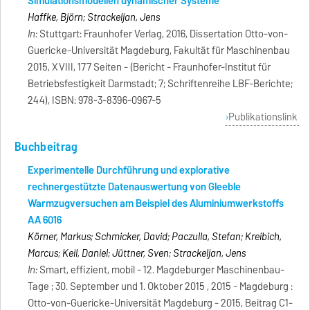
Simulationsmodellen dynamischer Systeme
Haffke, Björn; Strackeljan, Jens
In:
Stuttgart: Fraunhofer Verlag, 2016, Dissertation Otto-von-
Guericke-Universität Magdeburg, Fakultät für Maschinenbau
2015, XVIII, 177 Seiten - (Bericht - Fraunhofer-Institut für
Betriebsfestigkeit Darmstadt; 7; Schriftenreihe LBF-Berichte;
244), ISBN: 978-3-8396-0967-5
Publikationslink
Buchbeitrag
Experimentelle Durchführung und explorative
rechnergestützte Datenauswertung von Gleeble
Warmzugversuchen am Beispiel des Aluminiumwerkstoffs
AA 6016
Körner, Markus; Schmicker, David; Paczulla, Stefan; Kreibich,
Marcus; Keil, Daniel; Jüttner, Sven; Strackeljan, Jens
In:
Smart, effizient, mobil - 12. Magdeburger Maschinenbau-
Tage ; 30. September und 1. Oktober 2015 , 2015 - Magdeburg :
Otto-von-Guericke-Universität Magdeburg - 2015, Beitrag C1-