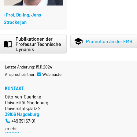
Prof. Dr.-Ing. Jens
Strackeljan
Publikationen der
school
Promotion an der FMB
import_contacts
Professur Technische
Dynamik
Letzte Änderung: 15.11.2024
Ansprechpartner:
Webmaster
KONTAKT
Otto-von-Guericke-
Universität Magdeburg
Universitätsplatz 2
39106 Magdeburg
+49 391 67-01
mehr…